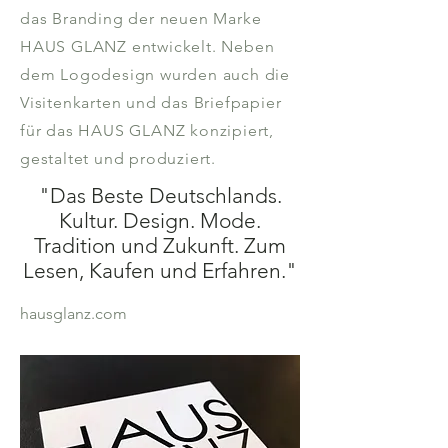
das Branding der neuen Marke
HAUS GLANZ entwickelt. Neben
dem Logodesign wurden auch die
Visitenkarten und das Briefpapier
für das
HAUS GLANZ
konzipiert,
gestaltet und produziert.
"Das Beste Deutschlands.
Kultur. Design. Mode.
Tradition und Zukunft. Zum
Lesen, Kaufen und Erfahren."
hausglanz.com