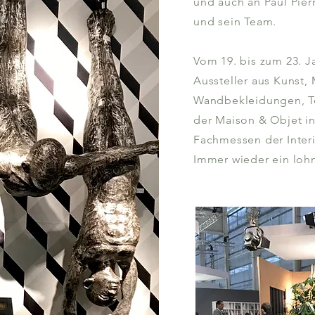
und auch an Paul Pier
und sein Team.
Vom 19. bis zum 23. J
Aussteller aus Kunst, M
Wandbekleidungen, Tep
der Maison & Objet in 
Fachmessen der Inter
Immer wieder ein loh