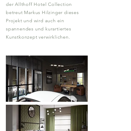
der Allthoff Hotel Collection
betreut Markus Hilzinger dieses
Projekt und wird auch ein
spannendes und kurartiertes
Kunstkonzept verwirklichen.