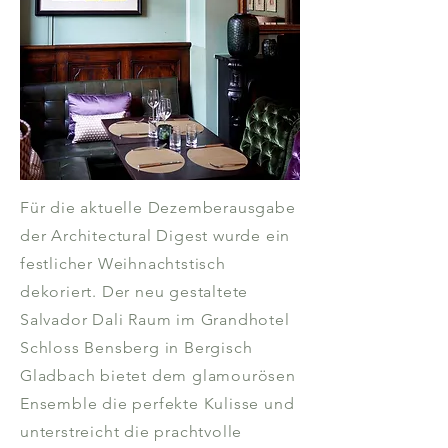
Für die aktuelle Dezemberausgabe
der Architectural Digest wurde ein
festlicher Weihnachtstisch
dekoriert. Der neu gestaltete
Salvador Dali Raum im Grandhotel
Schloss Bensberg in Bergisch
Gladbach bietet dem glamourösen
Ensemble die perfekte Kulisse und
unterstreicht die prachtvolle