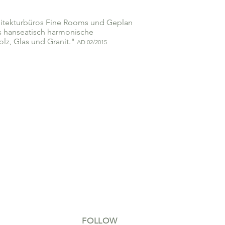
hitekturbüros Fine Rooms und Geplan
s hanseatisch harmonische
z, Glas und Granit."
AD 02/2015
FOLLOW