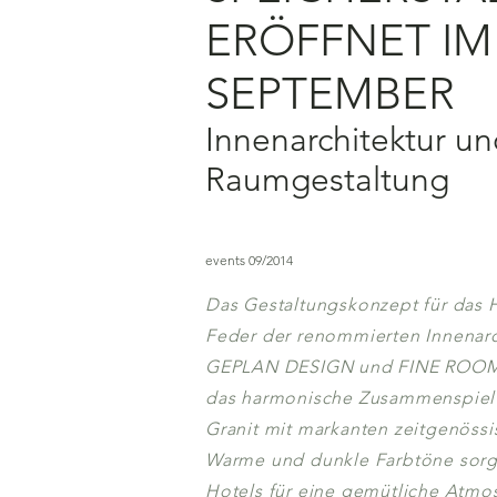
ERÖFFNET IM
SEPTEMBER
Innenarchitektur u
Raumgestaltung
events 09/2014
Das Gestaltungskonzept für das 
Feder der renommierten Innenarc
GEPLAN DESIGN und FINE ROOMS.
das harmonische Zusammenspiel 
Granit mit markanten zeitgenöss
Warme und dunkle Farbtöne sorg
Hotels für eine gemütliche Atmos