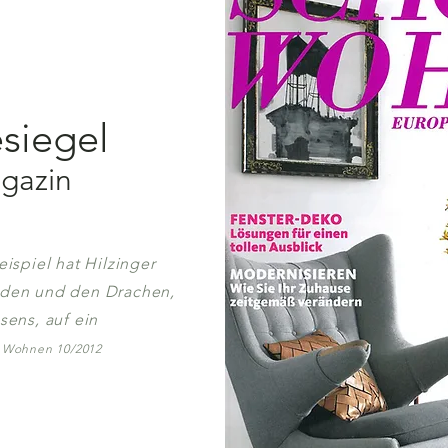
esiegel
agazin
ispiel hat Hilzinger
den und den Drachen,
ens, auf ein
 Wohnen 10/2012