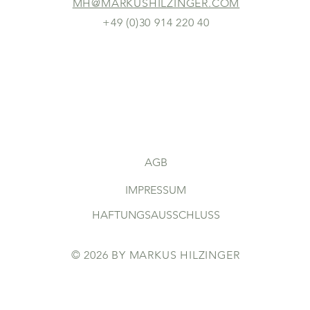
MH@MARKUSHILZINGER.COM
+49 (0)30 914 220 40
AGB
IMPRESSUM
HAFTUNGSAUSSCHLUSS
© 2026 BY MARKUS HILZINGER
DATENSCHUTZERKLÄRUNG